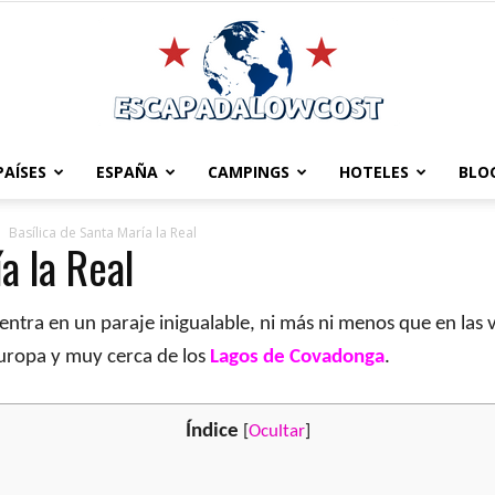
PAÍSES
ESPAÑA
CAMPINGS
HOTELES
BLO
Escapadalowcost
Basílica de Santa María la Real
a la Real
cuentra en un paraje inigualable, ni más ni menos que en l
Europa y muy cerca de los
Lagos de Covadonga
.
Índice
[
Ocultar
]