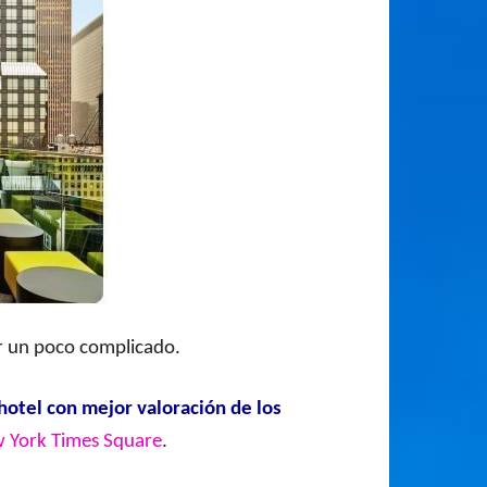
er un poco complicado.
otel con mejor valoración de los
 York Times Square
.