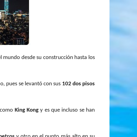
del mundo desde su construcción hasta los
do, pues se levantó con sus
102 dos pisos
s como
King Kong
y es que incluso se han
metros
y otro en el punto más alto en su