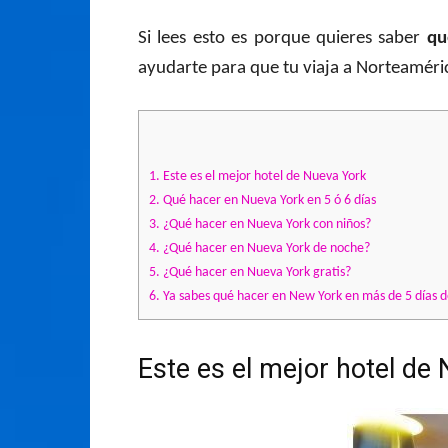
Si lees esto es porque quieres saber
qu
ayudarte para que tu viaja a Norteamérica
1.
Este es el mejor hotel de Nueva York
2.
Qué hacer en Nueva York en 5 ó 6 días
3.
¿Qué hacer en Nueva York con niños?
4.
¿Qué hacer en Nueva York de noche?
5.
¿Qué hacer en Nueva York gratis?
6.
Ya sabes qué hacer en New York en más de 5 días d
Este es el mejor hotel de