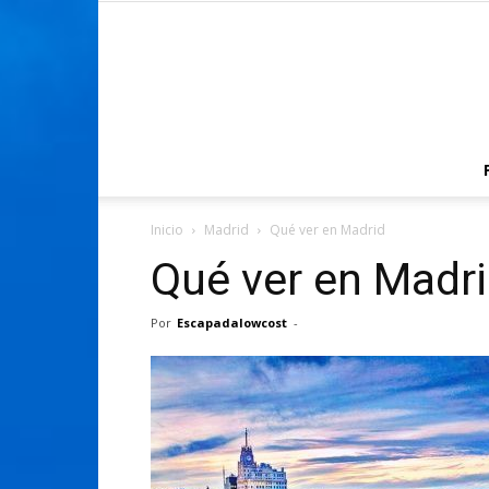
Inicio
Madrid
Qué ver en Madrid
Qué ver en Madr
Por
Escapadalowcost
-