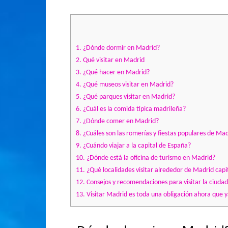
1.
¿Dónde dormir en Madrid?
2.
Qué visitar en Madrid
3.
¿Qué hacer en Madrid?
4.
¿Qué museos visitar en Madrid?
5.
¿Qué parques visitar en Madrid?
6.
¿Cuál es la comida típica madrileña?
7.
¿Dónde comer en Madrid?
8.
¿Cuáles son las romerías y fiestas populares de Ma
9.
¿Cuándo viajar a la capital de España?
10.
¿Dónde está la oficina de turismo en Madrid?
11.
¿Qué localidades visitar alrededor de Madrid capi
12.
Consejos y recomendaciones para visitar la ciuda
13.
Visitar Madrid es toda una obligación ahora que y