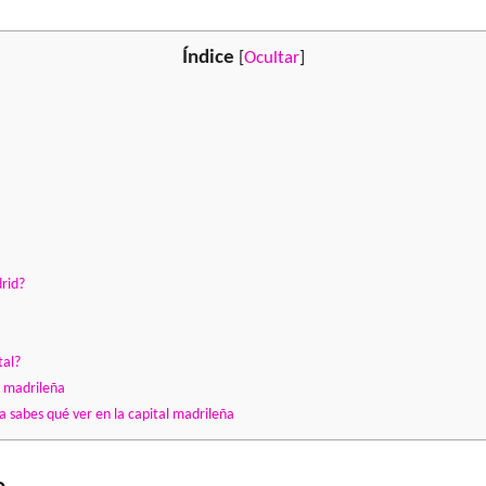
Índice
[
Ocultar
]
drid?
tal?
d madrileña
a sabes qué ver en la capital madrileña