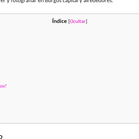
ver y fotografiar en Burgos capital y alrededores.
Índice
[
Ocultar
]
gos?
?