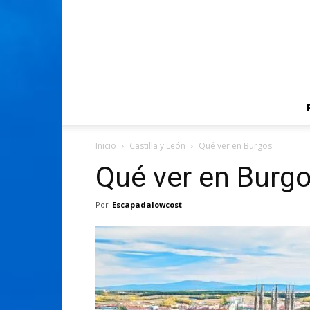
Inicio
Castilla y León
Qué ver en Burgos
Qué ver en Burg
Por
Escapadalowcost
-