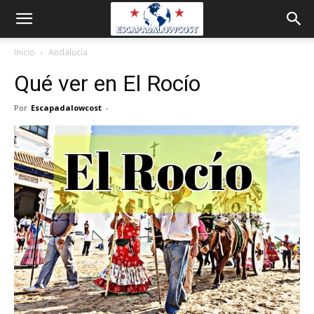
Inicio
Andalucía
Qué ver en El Rocío
Por
Escapadalowcost
-