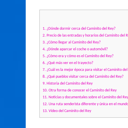
1.
¿Dónde dormir cerca del Caminito del Rey?
2.
Precio de las entradas y horarios del Caminito del 
3.
¿Cómo llegar al Caminito del Rey?
4.
¿Dónde aparcar el coche o automóvil?
5.
¿Cómo era y cómo es el Caminito del Rey?
6.
¿Qué más ver en el trayecto?
7.
¿Cuál es la mejor época para visitar el Caminito de
8.
¿Qué pueblos visitar cerca del Caminito del Rey?
9.
Historia del Caminito del Rey
10.
Otra forma de conocer el Caminito del Rey
11.
Noticias y documentales sobre el Caminito del Re
12.
Una ruta senderista diferente y única en el mund
13.
Vídeo del Caminito del Rey