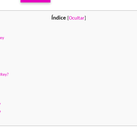
Índice
[
Ocultar
]
Rey
l Rey?
y
o