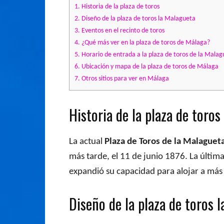
1.
Historia de la plaza de toros
2.
Diseño de la plaza de toros la Malagueta
3.
Eventos en el recinto de toros
4.
¿Qué más ver en la plaza de toros de Málaga?
5.
Horario de entrada a la plaza de toros de la Malag
6.
Ubicación y mapa de la plaza de toros de Málaga
7.
Otros sitios para ver en Málaga
Historia de la plaza de toros
La actual
Plaza de Toros de la Malaguet
más tarde, el 11 de junio 1876. La últim
expandió su capacidad para alojar a más
Diseño de la plaza de toros 