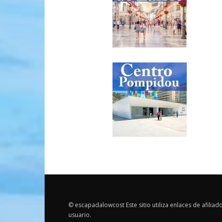
© escapadalowcost Este sitio utiliza enlaces de afiliad
usuario.