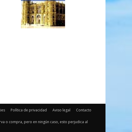
kies
Política de privacidad
Aviso legal
Contacto
serva o compra, pero en ningún caso, esto perjudica al